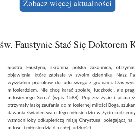
Zobacz więcej aktualności
św. Faustynie Stać Się Doktorem K
Siostra Faustyna, skromna polska zakonnica, otrzyma
objawienia, które zapisała w swoim dzienniku. Nasz Pa
wysyłałem proroków do ludu swego z gromami. Dziś wysy
miłosierdziem. Nie chcę karać zbolałej ludzkości, ale pra
miłosiernego Serca” (wpis 1588). Poprzez życie i pisma 
otrzymały łaskę zaufania do miłosiernej miłości Boga, szuka
dawania świadectwa o Jego miłosierdziu w życiu codzien
wzmocniłoby odkupieńczą misję Chrystusa, polegającą na
miłości i miłosierdzia dla całej ludzkości.