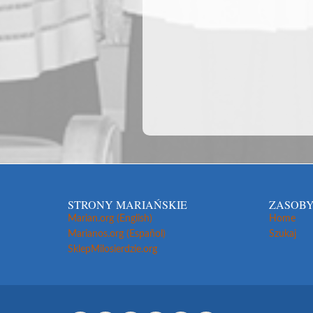
STRONY MARIAŃSKIE
ZASOBY
Marian.org (English)
Home
Marianos.org (Español)
Szukaj
SklepMilosierdzie.org