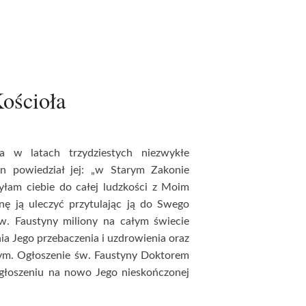
ościoła
ła w latach trzydziestych niezwykłe
n powiedział jej: „w Starym Zakonie
łam ciebie do całej ludzkości z Moim
gnę ją uleczyć przytulając ją do Swego
św. Faustyny miliony na całym świecie
nia Jego przebaczenia i uzdrowienia oraz
nym. Ogłoszenie św. Faustyny Doktorem
 głoszeniu na nowo Jego nieskończonej