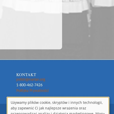
KONTAKT
polish@marian.org
1-800-462-7426
Polityka Prywatności
Używamy plików cookie, skryptów i innych technologii,
aby zapewnić Ci jak najlepsze wrażenia oraz
Wykorzystanie
przeprowadzać analizy i działania marketingowe. Mogą