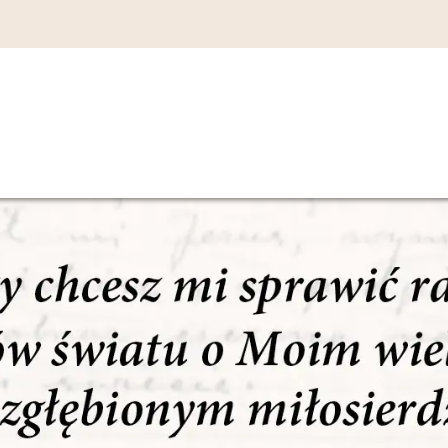
nie
Main
MIŁOSIERDZI
kalanego
SANKTUARIUM
navigation
BOŻE
cia