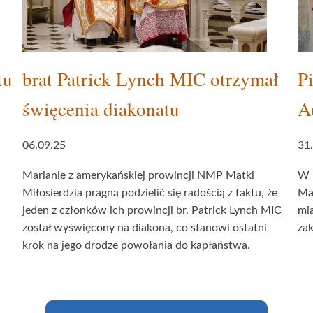
tu
brat Patrick Lynch MIC otrzymał
P
święcenia diakonatu
A
06.09.25
31
Marianie z amerykańskiej prowincji NMP Matki
W n
Miłosierdzia pragną podzielić się radością z faktu, że
Mat
jeden z członków ich prowincji br. Patrick Lynch MIC
mia
został wyświęcony na diakona, co stanowi ostatni
za
krok na jego drodze powołania do kapłaństwa.