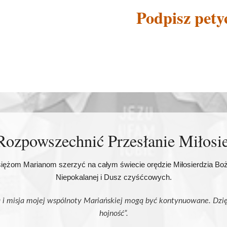
Podpisz pety
zpowszechnić Przesłanie Miłosi
ężom Marianom szerzyć na całym świecie orędzie Miłosierdzia Boż
Niepokalanej i Dusz czyśćcowych.
i misja mojej wspólnoty Mariańskiej mogą być kontynuowane. Dzięk
hojność”.