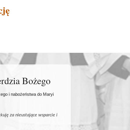
cję
erdzia Bożego
ego i nabożeństwa do Maryi
uję za nieustające wsparcie i